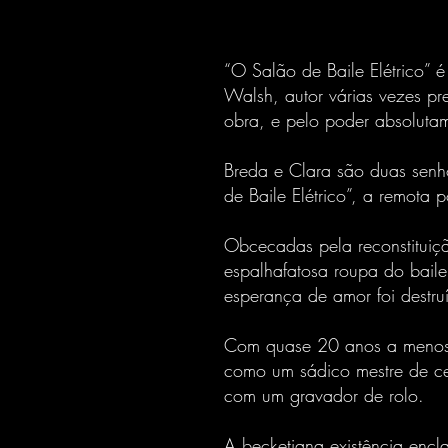
“O Salão de Baile Elétrico” 
Walsh, autor várias vezes pr
obra, e pelo poder absolutam
Breda e Clara são duas senh
de Baile Elétrico”, a remota 
Obcecadas pela reconstituiçã
espalhafatosa roupa do baile
esperança de amor foi destruí
Com quase 20 anos a menos, 
como um sádico mestre de ce
com um gravador de rolo.
A becketiana existência encl