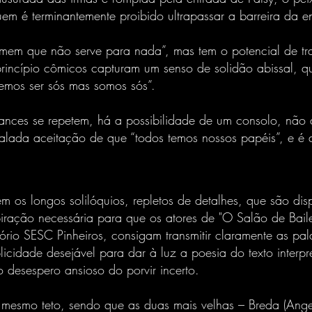
uem é terminantemente proibido ultrapassar a barreira da e
mem que não serve para nada”, mas tem o potencial de t
 princípio cômicos capturam um senso de solidão abissal, 
emos ser sós mas somos sós”.
mances se repetem, há a possibilidade de um consolo, nã
alada aceitação de que “todos temos nossos papéis”, e é 
em os longos solilóquios, repletos de detalhes, que são di
iração necessária para que os atores de "O Salão de Baile
ório SESC Pinheiros, consigam transmitir claramente as pa
icidade desejável para dar à luz a poesia do texto interpre
o desespero ansioso do porvir incerto.
 mesmo teto, sendo que as duas mais velhas – Breda (Angela