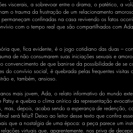
es viscerais, a sobrevoar entre o drama, o patético, a volú
ilham o trauma da frustração de um relacionamento amoro
permaneçam confinadas na casa revivendo os fatos ocorrid
onvívio com o tempo real que são compartilhados com Ad
ria que, fica evidente, é o jogo cotidiano das duas – cont
trauma de não consumarem suas iniciações sexuais e amoro
o convencimento de que banir-se da possibilidade de se c
sões do convívio social, é quebrada pelas frequentes visitas
strão e, também, ansioso.
anos mais jovem, Ada, o relato informativo do mundo exte
de Patsy e quebra o clima onírico da representação evocati
ãs, mas, depois, acaba sendo a esperança de redenção, 
inal será feliz? Deixo ao leitor desse texto que confira ess
 mais que a nostalgia de uma época: a peça parece um ins
s relações virtuais que, aparentemente. nos priva de decepç