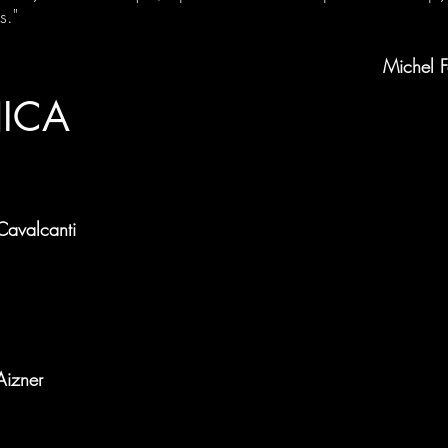
s."
Michel 
NICA
 Cavalcanti
Aizner