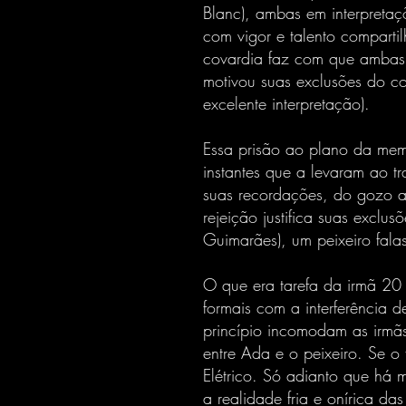
Blanc), ambas em interpretaçõ
com vigor e talento compart
covardia faz com que ambas 
motivou suas exclusões do c
excelente interpretação).
Essa prisão ao plano da memó
instantes que a levaram ao 
suas recordações, do gozo a
rejeição justifica suas exclu
Guimarães), um peixeiro fala
O que era tarefa da irmã 20 
formais com a interferência 
princípio incomodam as irm
entre Ada e o peixeiro. Se o f
Elétrico. Só adianto que há
a realidade fria e onírica da