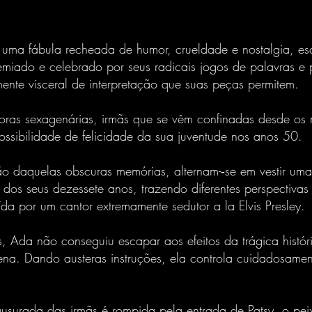
é uma fábula recheada de humor, crueldade e nostalgia, esc
emiado e celebrado por seus radicais jogos de palavras e 
ente visceral de interpretação que suas peças permitem.
oras sexagenárias, irmãs que se vêm confinadas desde os
possibilidade de felicidade da sua juventude nos anos 50.
o daquelas obscuras memórias, alternam-­‐se em vestir uma
 dos seus dezessete anos, trazendo diferentes perspectiva
da por um cantor extremamente sedutor a la Elvis Presley.
Ada não conseguiu escapar aos efeitos da trágica histór
na. Dando austeras instruções, ela controla cuidadosamen
ausurada das irmãs é rompida pela entrada de Patsy, o pei