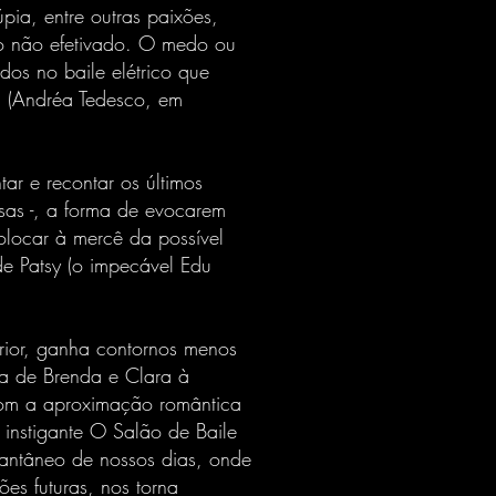
pia, entre outras paixões,
so não efetivado. O medo ou
os no baile elétrico que
a (Andréa Tedesco, em
ar e recontar os últimos
sas -, a forma de evocarem
olocar à mercê da possível
 de Patsy (o impecável Edu
rior, ganha contornos menos
va de Brenda e Clara à
com a aproximação romântica
e instigante O Salão de Baile
tantâneo de nossos dias, onde
ões futuras, nos torna