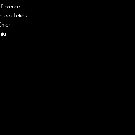
 Florence
o das Letras
únior
hia