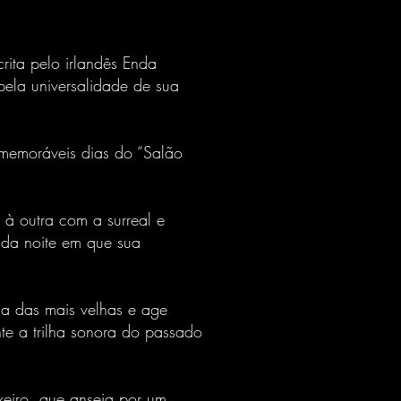
rita pelo irlandês Enda
pela universalidade de sua
 memoráveis dias do “Salão
 à outra com a surreal e
s da noite em que sua
ia das mais velhas e age
te a trilha sonora do passado
xeiro, que anseia por um